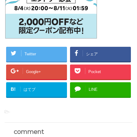
Twitter
シェア
Google+
Pocket
B!
はてブ
LINE
-
comment