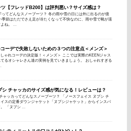
ツ【フレッドB200】は評判悪い？サイズ感は？
 PFってどんなスノーブーツ？ 冬の雨や雪の日には外に出るのが億
い季節はただでさえ足が冷たくなって不快なのに、雨や雪で靴が濡
ね。 ...
のコーデで失敗しないための３つの注意点＜メンズ＞
しゃれコーデの決定版！＜メンズ＞ ここでは実際のKEENジャス
てるオシャレさん達の実例を見ていきましょう。 おしゃれすぎる
.
プシ チャッカのサイズ感が気になる！レビューは？
 チャッカってどんなスノーブーツ？ 「ノースフェイス ヌプシ チ
ェイスの定番ダウンジャケット「ヌプシジャケット」からインスパ
 「ヌプシ ...