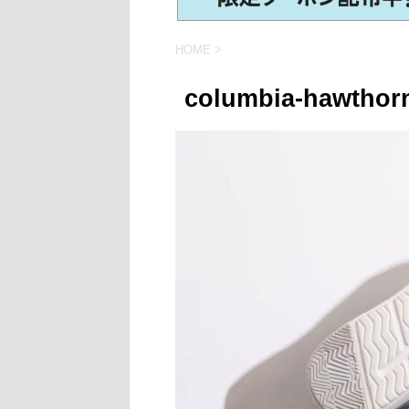
HOME
>
columbia-hawthorn