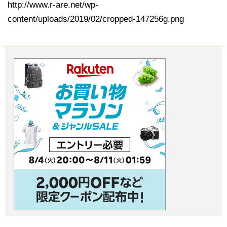
http://www.r-are.net/wp-
content/uploads/2019/02/cropped-147256g.png