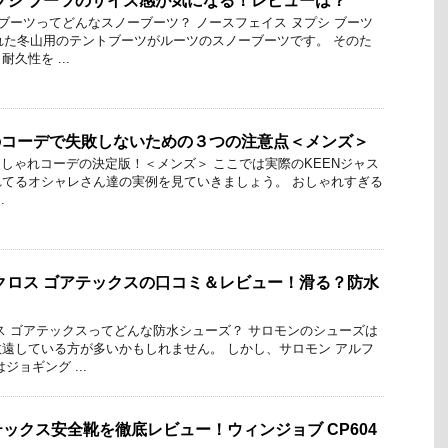
プシ ブーツのサイズ感が気になる！レビューは？
 ブーツってどんなスノーブーツ？ ノースフェイス ヌプシ ブーツ
された冬山用のテントブーツがルーツのスノーブーツです。 そのた
久性を ...
のコーデで失敗しないための３つの注意点＜メンズ＞
しゃれコーデの決定版！＜メンズ＞ ここでは実際のKEENジャス
てるオシャレさん達の実例を見ていきましょう。 おしゃれすぎる
.
クロス ゴアテックスの口コミ＆レビュー！滑る？防水
ス ゴアテックスってどんな防水シューズ？ サロモンのシューズは
遠している方が多いかもしれません。 しかし、サロモン アルフ
ジョギング ...
ックス安全靴を徹底レビュー！ウィンジョブ CP604