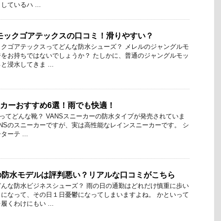
ているハ ...
モックゴアテックスの口コミ！滑りやすい？
クゴアテックスってどんな防水シューズ？ メレルのジャングルモ
をお持ちではないでしょうか？ たしかに、普通のジャングルモッ
浸水してきま ...
ーカーおすすめ6選！雨でも快適！
ーってどんな靴？ VANSスニーカーの防水タイプが発売されていま
ANSのスニーカーですが、実は高性能なレインスニーカーです。 シ
ーテ ...
の防水モデルは評判悪い？リアルな口コミがこちら
んな防水ビジネスシューズ？ 雨の日の通勤はどれだけ慎重に歩い
になって、その日１日憂鬱になってしまいますよね。 かといって
くわけにもい ...