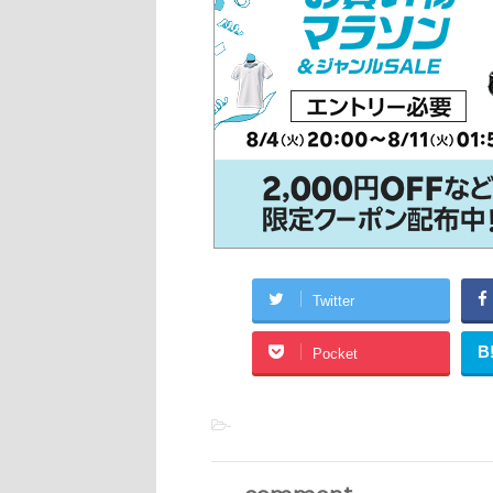
Twitter
B
Pocket
-