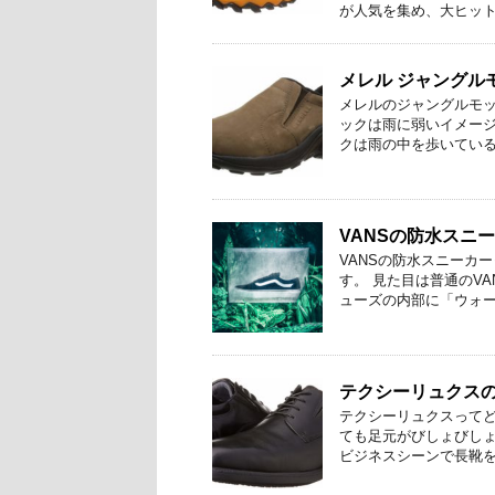
が人気を集め、大ヒットし
メレル ジャングル
メレルのジャングルモッ
ックは雨に弱いイメージ
クは雨の中を歩いていると
VANSの防水スニ
VANSの防水スニーカ
す。 見た目は普通のV
ューズの内部に「ウォータ
テクシーリュクス
テクシーリュクスってど
ても足元がびしょびしょ
ビジネスシーンで長靴を履