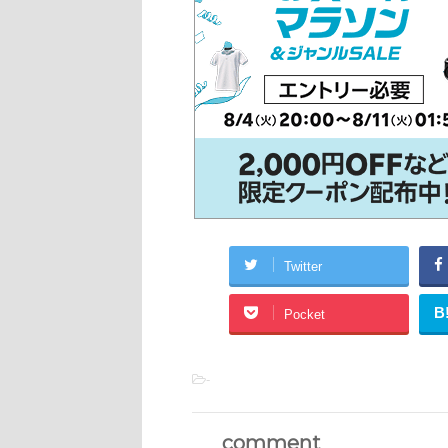
Twitter
B
Pocket
-
comment