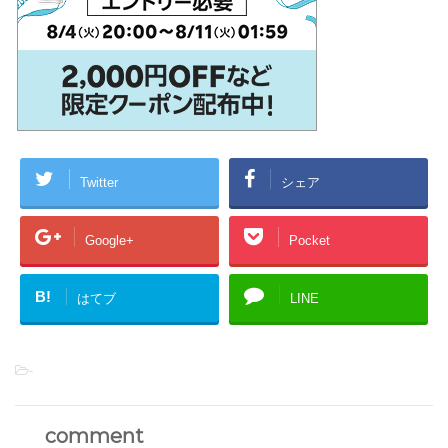
Twitter
シェア
Google+
Pocket
B!
はてブ
LINE
-
comment