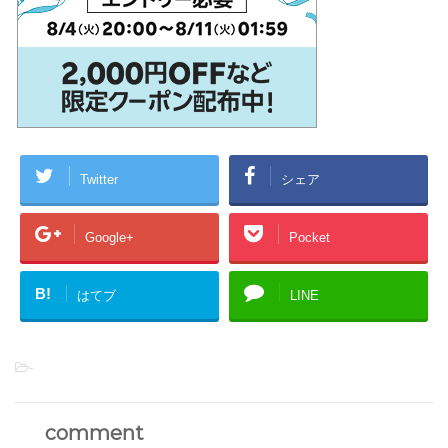
Twitter
シェア
Google+
Pocket
B!
はてブ
LINE
-
comment