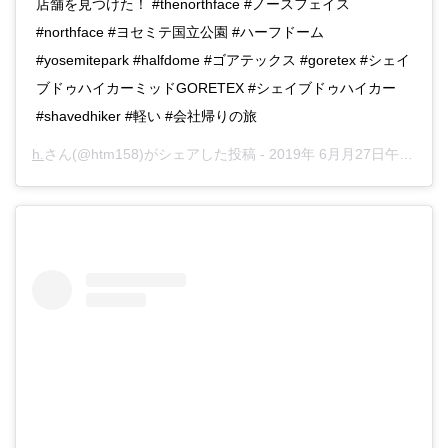
店舗を見つけた！ #thenorthface #ノースフェイス
#northface #ヨセミテ国立公園 #ハーフドーム
#yosemitepark #halfdome #ゴアテックス #goretex #シェイ
ブドゥハイカーミッドGORETEX #シェイブドゥハイカー
#shavedhiker #軽い #会社帰りの旅
h.
さん(@htm158)がシェアした投稿 -
2019年 6月月27日午前6時28分PDT