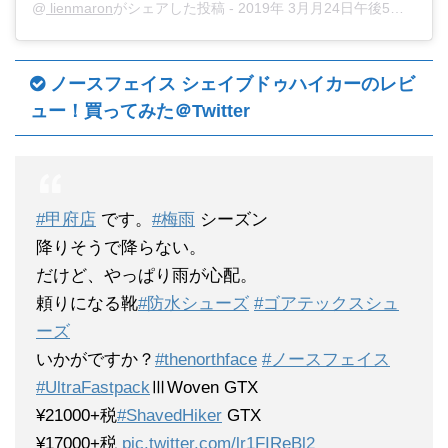
@
lienmaron
がシェアした投稿 -
2019年 3月月24日午後5時09分PDT
ノースフェイス シェイブドゥハイカーのレビ
ュー！買ってみた＠Twitter
#甲府店
です。
#梅雨
シーズン
降りそうで降らない。
だけど、やっぱり雨が心配。
頼りになる靴
#防水シューズ
#ゴアテックスシュ
ーズ
いかがですか？
#thenorthface
#ノースフェイス
#UltraFastpack
ⅢWoven GTX
¥21000+税
#ShavedHiker
GTX
¥17000+税
pic.twitter.com/lr1FIReBl2