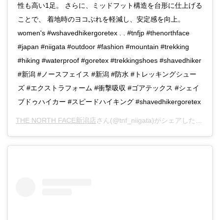
性も高い1足。 さらに、ミッドフット構造を台形に仕上げる
ことで、 着地時のヨコぶれを軽減し、安定感を向上。
women's #wshavedhikergoretex . . #tnfjp #thenorthface
#japan #niigata #outdoor #fashion #mountain #trekking
#hiking #waterproof #goretex #trekkingshoes #shavedhiker
#新潟 #ノースフェイス #新潟 #防水 #トレッキングシュー
ズ #エクストラフォーム #衝撃吸収 #ゴアテックス #シェイ
ブドゥハイカー #スピードハイキング #shavedhikergoretex
THE NORTH FACE新潟店
さん(@tnf_niigata)がシェアした投稿 -