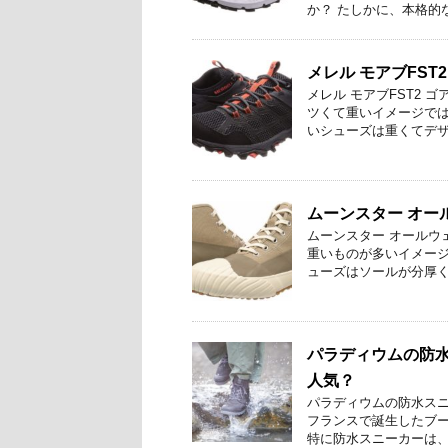
か？ たしかに、本格的な
メレル モアブFS
メレル モアブFST2
ツくて重いイメージでは
いシューズは重くてデザイ
ムーンスター オー
ムーンスター オールウ
重いものが多いイメージ
ューズはソールが分厚く重
パラディウムの防
人気？
パラディウムの防水スニー
フランスで誕生したブー
特に防水スニーカーは、雨 