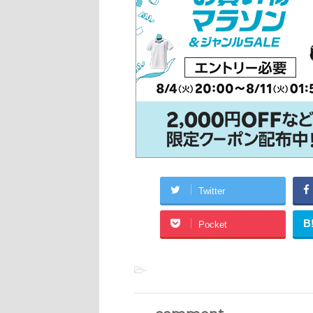
Twitter
B
Pocket
-