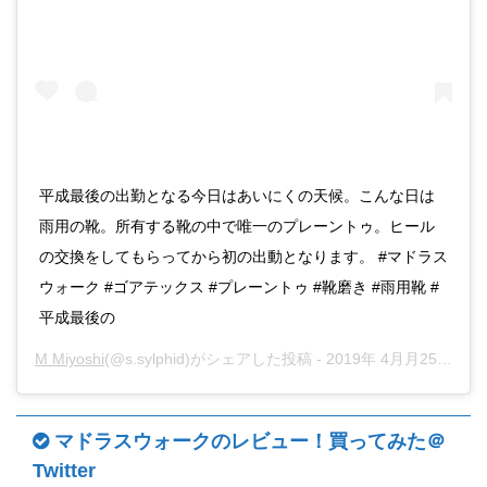
平成最後の出勤となる今日はあいにくの天候。こんな日は
雨用の靴。所有する靴の中で唯一のプレーントゥ。ヒール
の交換をしてもらってから初の出動となります。 #マドラス
ウォーク #ゴアテックス #プレーントゥ #靴磨き #雨用靴 #
平成最後の
M Miyoshi
(@s.sylphid)がシェアした投稿 -
2019年 4月月25日午後5時13分PDT
マドラスウォークのレビュー！買ってみた＠
Twitter