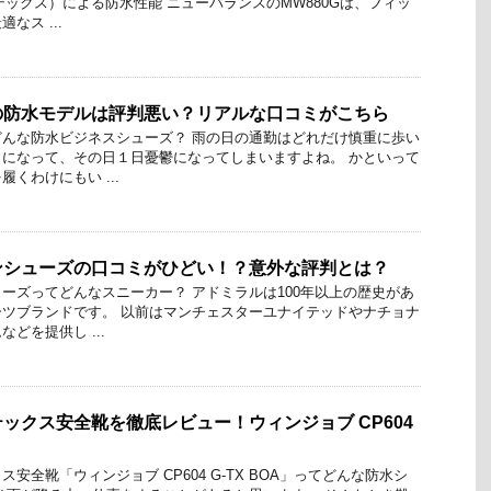
アテックス）による防水性能 ニューバランスのMW880Gは、フィッ
なス ...
の防水モデルは評判悪い？リアルな口コミがこちら
んな防水ビジネスシューズ？ 雨の日の通勤はどれだけ慎重に歩い
になって、その日１日憂鬱になってしまいますよね。 かといって
くわけにもい ...
ンシューズの口コミがひどい！？意外な評判とは？
ーズってどんなスニーカー？ アドミラルは100年以上の歴史があ
ツブランドです。 以前はマンチェスターユナイテッドやナチョナ
どを提供し ...
ックス安全靴を徹底レビュー！ウィンジョブ CP604
安全靴「ウィンジョブ CP604 G-TX BOA」ってどんな防水シ