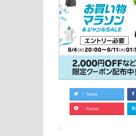
Twitter
B
Pocket
-