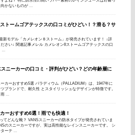
すよね？ 特に防水性の高いラバー素材のレインシューズは野暮っ
かないものが ...
7ストームゴアテックスの口コミがひどい！？滑る？サ
最新モデル「カメレオン８ストーム」が発売されています！ ↓詳
ださい↓ 関連記事メレル カメレオン8ストームゴアテックスの口
..
水スニーカーの口コミ・評判がひどい？どの年齢層に
カーおすすめ5選 パラディウム（PALLADIUM）は、1947年に
ツブランドで、耐久性 とスタイリッシュなデザインが特徴です。
...
ーカーおすすめ6選！雨でも快適！
ーってどんな靴？ VANSスニーカーの防水タイプが発売されていま
ANSのスニーカーですが、実は高性能なレインスニーカーです。 シ
ーテ ...