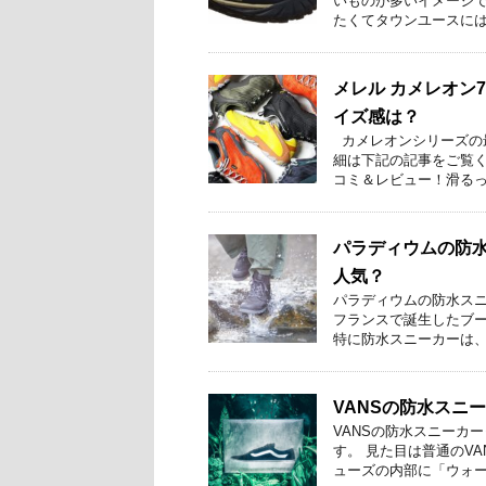
いものが多いイメージで
たくてタウンユースには向
メレル カメレオン
イズ感は？
カメレオンシリーズの
細は下記の記事をご覧く
コミ＆レビュー！滑るっ .
パラディウムの防
人気？
パラディウムの防水スニー
フランスで誕生したブー
特に防水スニーカーは、雨 
VANSの防水スニ
VANSの防水スニーカ
す。 見た目は普通のV
ューズの内部に「ウォータ