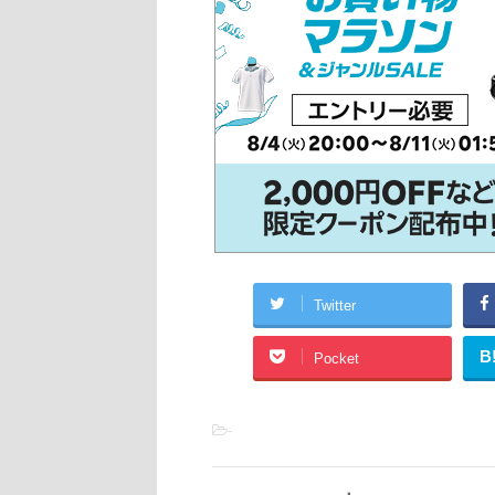
Twitter
B
Pocket
-