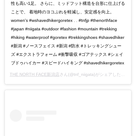
性も高い1足。 さらに、ミッドフット構造を台形に仕上げる
ことで、 着地時のヨコぶれを軽減し、安定感を向上。
women's #wshavedhikergoretex . . #tnfjp #thenorthface
#japan #niigata #outdoor #fashion #mountain #trekking
#hiking #waterproof #goretex #trekkingshoes #shavedhiker
#新潟 #ノースフェイス #新潟 #防水 #トレッキングシュー
ズ #エクストラフォーム #衝撃吸収 #ゴアテックス #シェイ
ブドゥハイカー #スピードハイキング #shavedhikergoretex
THE NORTH FACE新潟店
さん(@tnf_niigata)がシェアした投稿 -