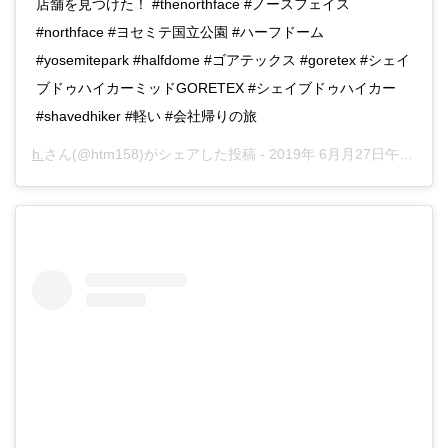
店舗を見つけた！ #thenorthface #ノースフェイス
#northface #ヨセミテ国立公園 #ハーフドーム
#yosemitepark #halfdome #ゴアテックス #goretex #シェイ
ブドゥハイカーミッドGORETEX #シェイブドゥハイカー
#shavedhiker #軽い #会社帰りの旅
h.
さん(@htm158)がシェアした投稿 -
2019年 6月月27日午前6時28分PDT