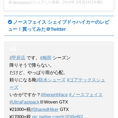
@
lienmaron
がシェアした投稿 -
2019年 3月月24日午後5時09分PDT
ノースフェイス シェイブドゥハイカーのレビ
ュー！買ってみた＠Twitter
#甲府店
です。
#梅雨
シーズン
降りそうで降らない。
だけど、やっぱり雨が心配。
頼りになる靴
#防水シューズ
#ゴアテックスシュ
ーズ
いかがですか？
#thenorthface
#ノースフェイス
#UltraFastpack
ⅢWoven GTX
¥21000+税
#ShavedHiker
GTX
¥17000+税
pic.twitter.com/lr1FIReBl2